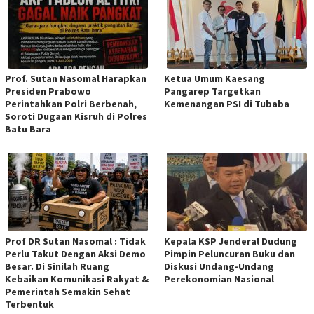
Prof. Sutan Nasomal Harapkan
Ketua Umum Kaesang
Presiden Prabowo
Pangarep Targetkan
Perintahkan Polri Berbenah,
Kemenangan PSI di Tubaba
Soroti Dugaan Kisruh di Polres
Batu Bara
Prof DR Sutan Nasomal : Tidak
Kepala KSP Jenderal Dudung
Perlu Takut Dengan Aksi Demo
Pimpin Peluncuran Buku dan
Besar. Di Sinilah Ruang
Diskusi Undang-Undang
Kebaikan Komunikasi Rakyat &
Perekonomian Nasional
Pemerintah Semakin Sehat
Terbentuk