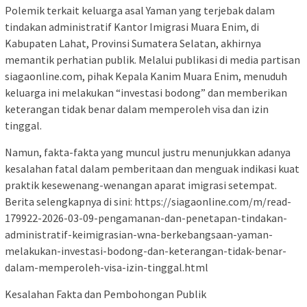
Polemik terkait keluarga asal Yaman yang terjebak dalam
tindakan administratif Kantor Imigrasi Muara Enim, di
Kabupaten Lahat, Provinsi Sumatera Selatan, akhirnya
memantik perhatian publik. Melalui publikasi di media partisan
siagaonline.com, pihak Kepala Kanim Muara Enim, menuduh
keluarga ini melakukan “investasi bodong” dan memberikan
keterangan tidak benar dalam memperoleh visa dan izin
tinggal.
Namun, fakta-fakta yang muncul justru menunjukkan adanya
kesalahan fatal dalam pemberitaan dan menguak indikasi kuat
praktik kesewenang-wenangan aparat imigrasi setempat.
Berita selengkapnya di sini: https://siagaonline.com/m/read-
179922-2026-03-09-pengamanan-dan-penetapan-tindakan-
administratif-keimigrasian-wna-berkebangsaan-yaman-
melakukan-investasi-bodong-dan-keterangan-tidak-benar-
dalam-memperoleh-visa-izin-tinggal.html
Kesalahan Fakta dan Pembohongan Publik