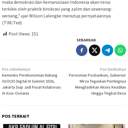
maka demokrasi dan kemanusiaan Indonesia akan terus
terkikis oleh praktik birokrasi yang zalim dan sewenang-
wenang,” ujar Wilson Lalengke menutup pernyataannya.
(TIM/Ted)
Post Views:
151
SEBARKAN
Navigasi
Pos sebelumnya
Pos berikutnya
pos
Kemenko Perekonomian Dukung
Peresmian Posbankum, Gubernur
ASOCIO Digital AI Summit 2026,
Mirza Tegaskan Pentingnya
Jakarta Siap Jadi Pusat Kolaborasi
Menghadirkan Akses Keadilan
AI Asia–Oseania
Hingga Tingkat Desa
POS TERKAIT