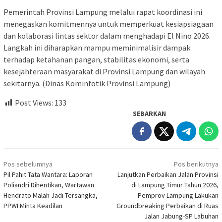
Pemerintah Provinsi Lampung melalui rapat koordinasi ini
menegaskan komitmennya untuk memperkuat kesiapsiagaan
dan kolaborasi lintas sektor dalam menghadapi El Nino 2026.
Langkah ini diharapkan mampu meminimalisir dampak
terhadap ketahanan pangan, stabilitas ekonomi, serta
kesejahteraan masyarakat di Provinsi Lampung dan wilayah
sekitarnya. (Dinas Kominfotik Provinsi Lampung)
Post Views:
133
SEBARKAN
Navigasi
Pos sebelumnya
Pos berikutnya
pos
Pil Pahit Tata Wantara: Laporan
Lanjutkan Perbaikan Jalan Provinsi
Poliandri Dihentikan, Wartawan
di Lampung Timur Tahun 2026,
Hendrato Malah Jadi Tersangka,
Pemprov Lampung Lakukan
PPWI Minta Keadilan
Groundbreaking Perbaikan di Ruas
Jalan Jabung-SP Labuhan