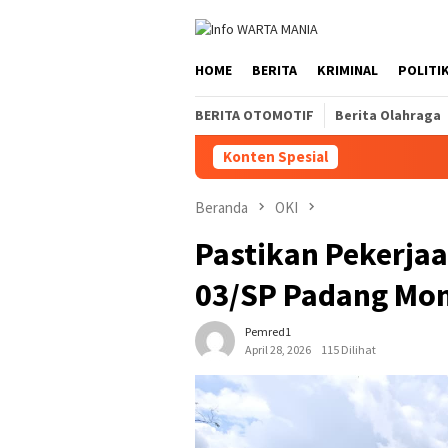
Loncat
ke
konten
HOME
BERITA
KRIMINAL
POLITI
BERITA OTOMOTIF
Berita Olahraga
Konten Spesial
Beranda
OKI
Pastikan Pekerjaa
03/SP Padang Mon
Pemred1
April 28, 2026
115 Dilihat