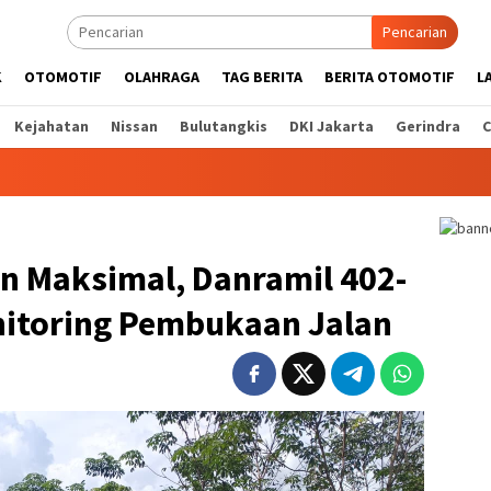
Pencarian
K
OTOMOTIF
OLAHRAGA
TAG BERITA
BERITA OTOMOTIF
L
Kejahatan
Nissan
Bulutangkis
DKI Jakarta
Gerindra
C
n Maksimal, Danramil 402-
itoring Pembukaan Jalan