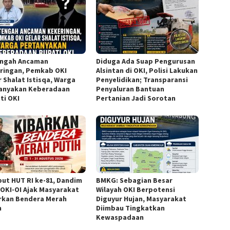
engah Ancaman
Diduga Ada Suap Pengurusan
ringan, Pemkab OKI
Alsintan di OKI, Polisi Lakukan
r Shalat Istisqa, Warga
Penyelidikan; Transparansi
anyakan Keberadaan
Penyaluran Bantuan
ti OKI
Pertanian Jadi Sorotan
ut HUT RI ke-81, Dandim
BMKG: Sebagian Besar
/OKI-OI Ajak Masyarakat
Wilayah OKI Berpotensi
rkan Bendera Merah
Diguyur Hujan, Masyarakat
h
Diimbau Tingkatkan
Kewaspadaan