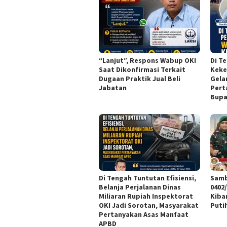
“Lanjut”, Respons Wabup OKI
Di T
Saat Dikonfirmasi Terkait
Keke
Dugaan Praktik Jual Beli
Gela
Jabatan
Pert
Bupa
Di Tengah Tuntutan Efisiensi,
Samb
Belanja Perjalanan Dinas
0402
Miliaran Rupiah Inspektorat
Kiba
OKI Jadi Sorotan, Masyarakat
Puti
Pertanyakan Asas Manfaat
APBD