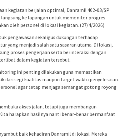
an kegiatan berjalan optimal, Danramil 402-03/SP
 langsung ke lapangan untuk memonitor progres
an oleh personel di lokasi kegiatan. (27/4/2026)
entuk pengawasan sekaligus dukungan terhadap
r yang menjadi salah satu sasaran utama. Di lokasi,
ung proses pengerjaan serta berinteraksi dengan
erlibat dalam kegiatan tersebut.
oring ini penting dilakukan guna memastikan
aik dari segi kualitas maupun target waktu penyelesaian.
 personel agar tetap menjaga semangat gotong royong
membuka akses jalan, tetapi juga membangun
Kita harapkan hasilnya nanti benar-benar bermanfaat
yambut baik kehadiran Danramil di lokasi. Mereka