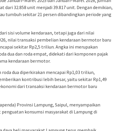
ode Januari–Maret 2025 dan Januari–Maret 2026, jumlah
 dari 32.858 unit menjadi 39.817 unit. Dengan demikian,
atau tumbuh sekitar 21 persen dibandingkan periode yang
ari sisi volume kendaraan, tetapi juga dari nilai
026, nilai transaksi pembelian kendaraan bermotor baru
capai sekitar Rp2,5 triliun. Angka ini merupakan
roda dua dan roda empat, didekati dari komponen pajak
nama kendaraan bermotor.
an roda dua diperkirakan mencapai Rp1,03 triliun,
erikan kontribusi lebih besar, yaitu sekitar Rp1,49
ai ekonomi dari transaksi kendaraan bermotor baru
apenda) Provinsi Lampung, Saipul, menyampaikan
at penguatan konsumsi masyarakat di Lampung di
a daya beli masyarakat Lampung terus membaik.