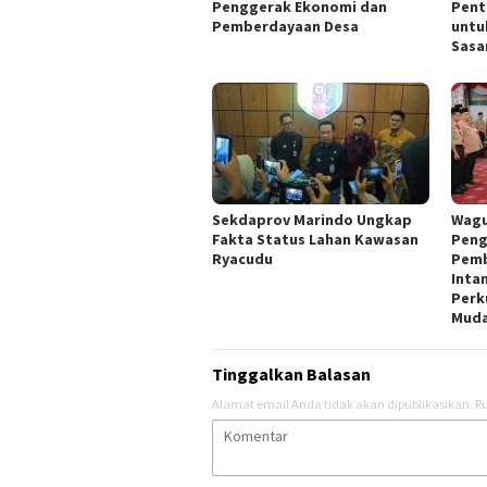
Penggerak Ekonomi dan
Pent
Pemberdayaan Desa
untu
Sasa
Sekdaprov Marindo Ungkap
Wagu
Fakta Status Lahan Kawasan
Peng
Ryacudu
Pemb
Inta
Perk
Mud
Tinggalkan Balasan
Alamat email Anda tidak akan dipublikasikan.
Ru