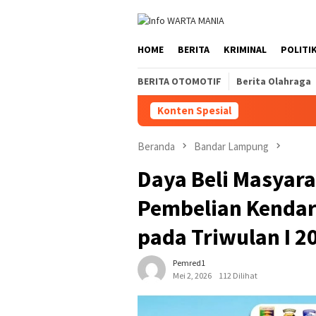
Loncat
ke
konten
HOME
BERITA
KRIMINAL
POLITI
BERITA OTOMOTIF
Berita Olahraga
Konten Spesial
Beranda
Bandar Lampung
Daya Beli Masyar
Pembelian Kendar
pada Triwulan I 2
Pemred1
Mei 2, 2026
112 Dilihat