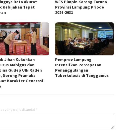
ingnya Data Akurat
WFS Pimpin Karang Taruna
k Kebijakan Tepat
Provinsi Lampung Priode
ran
2026-2031
b Jihan Kukuhkan
Pemprov Lampung
urus Mabigus dan
Intensifkan Percepatan
ina Gudep UIN Raden
Penanggulangan
n, Dorong Pramuka
Tuberkulosis di Tanggamus
uat Karakter Generasi
a
as yang wajib ditandai
*