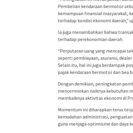
Pembelian kendaraan bermotor seb
kemampuan finansial masyarakat, k
terhadap kondisi ekonomi daerah,” uj
Ia juga menambahkan bahwa transa
terhadap perekonomian daerah.
“Perputaran uang yang mencapai seki
seperti pembiayaan, asuransi, deale
Selain itu, hal ini juga berdampak p
pajak kendaraan bermotor dan bea b
Dengan demikian, peningkatan pembe
mencerminkan naiknya kebutuhan mob
membaiknya aktivitas ekonomi di Pr
Momentum ini diharapkan terus terja
kemudahan administrasi, penguatan i
guna menjaga optimisme dan daya bel