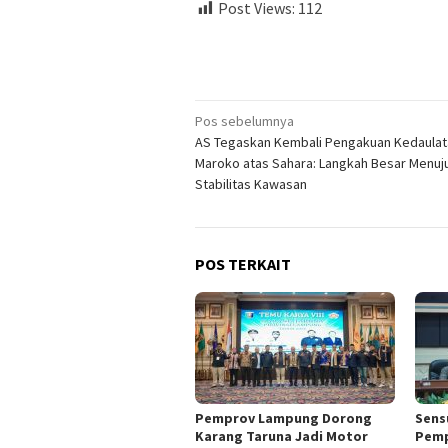
Post Views:
112
Navigasi
Pos sebelumnya
AS Tegaskan Kembali Pengakuan Kedaulat
pos
Maroko atas Sahara: Langkah Besar Menuj
Stabilitas Kawasan
POS TERKAIT
Pemprov Lampung Dorong
Sens
Karang Taruna Jadi Motor
Pemp