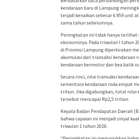
Berdasarkan data perbandingan peri
kendaraan baru di Lampung meningkat
terjadi kenaikan sebesar 6.959 unit 
sama tahun sebelumnya.
Peningkatan ini tidak hanya terlihat d
ekonominya. Pada triwulan I tahun 2
di Provinsi Lampung diperkirakan men
akumulasi dari transaksi kendaraan 
kendaraan bermotor dan bea balik 
Secara rinci, nilai transaksi kendara
sementara kendaraan roda empat memb
triliun. Jika digabungkan, total nil
tersebut mencapai Rp2,5 triliun.
Kepala Badan Pendapatan Daerah (B
bahwa capaian ini menjadi sinyal ku
triwulan 1 tahun 2026.
“Peningkatan ini menunjukkan bahw