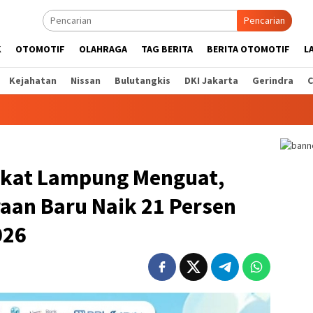
Pencarian
K
OTOMOTIF
OLAHRAGA
TAG BERITA
BERITA OTOMOTIF
L
Kejahatan
Nissan
Bulutangkis
DKI Jakarta
Gerindra
C
akat Lampung Menguat,
aan Baru Naik 21 Persen
026