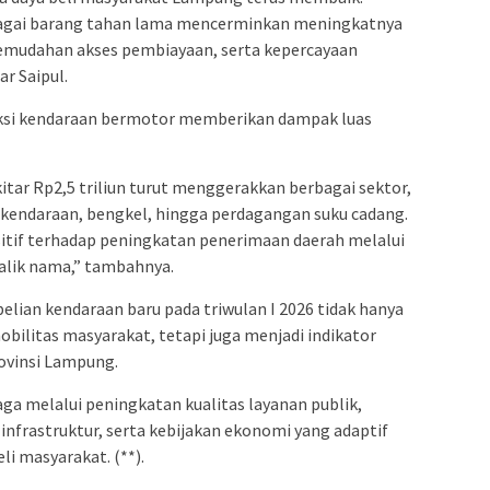
agai barang tahan lama mencerminkan meningkatnya
emudahan akses pembiayaan, serta kepercayaan
ar Saipul.
ksi kendaraan bermotor memberikan dampak luas
tar Rp2,5 triliun turut menggerakkan berbagai sektor,
r kendaraan, bengkel, hingga perdagangan suku cadang.
ositif terhadap peningkatan penerimaan daerah melalui
alik nama,” tambahnya.
lian kendaraan baru pada triwulan I 2026 tidak hanya
ilitas masyarakat, tetapi juga menjadi indikator
ovinsi Lampung.
ga melalui peningkatan kualitas layanan publik,
nfrastruktur, serta kebijakan ekonomi yang adaptif
i masyarakat. (**).