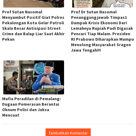
Prof Sutan Nasomal
Prof Dr Sutan Nasomal
Menyambut Positif Giat Polres
Penanggungjawab Timpas1
Pekalongan Kota Gelar Patroli
Dampak Krisis Ekonomi Dari
Skala Besar Antisipasi Street
Lemahnya Rupiah Padi Digasak
Crime dan Balap Liar Saat Akhir
Pencuri Tiap Malam. Presiden
Pekan
RI Prabowo Diharapkan Mampu
Menolong Masyarakat Sragen
Jawa Tengah!!!
Mafia Peradilan di Pemalang:
Dugaan Pemerasan Berantai
Oknum Polisi dan Jaksa
Mencuat
Tambahkan Komentar