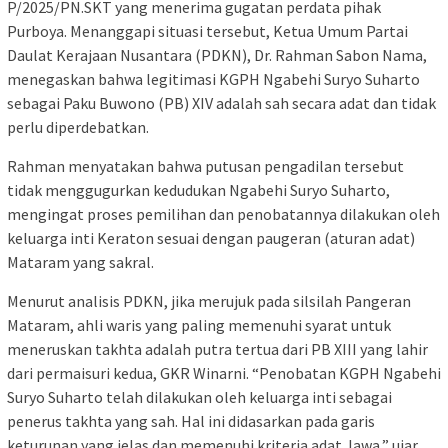
P/2025/PN.SKT yang menerima gugatan perdata pihak
Purboya. Menanggapi situasi tersebut, Ketua Umum Partai
Daulat Kerajaan Nusantara (PDKN), Dr. Rahman Sabon Nama,
menegaskan bahwa legitimasi KGPH Ngabehi Suryo Suharto
sebagai Paku Buwono (PB) XIV adalah sah secara adat dan tidak
perlu diperdebatkan.
Rahman menyatakan bahwa putusan pengadilan tersebut
tidak menggugurkan kedudukan Ngabehi Suryo Suharto,
mengingat proses pemilihan dan penobatannya dilakukan oleh
keluarga inti Keraton sesuai dengan paugeran (aturan adat)
Mataram yang sakral.
Menurut analisis PDKN, jika merujuk pada silsilah Pangeran
Mataram, ahli waris yang paling memenuhi syarat untuk
meneruskan takhta adalah putra tertua dari PB XIII yang lahir
dari permaisuri kedua, GKR Winarni. “Penobatan KGPH Ngabehi
Suryo Suharto telah dilakukan oleh keluarga inti sebagai
penerus takhta yang sah. Hal ini didasarkan pada garis
keturunan yang jelas dan memenuhi kriteria adat Jawa,” ujar