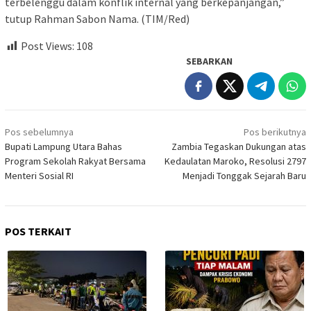
terbelenggu dalam konflik internal yang berkepanjangan,”
tutup Rahman Sabon Nama. (TIM/Red)
Post Views:
108
SEBARKAN
Navigasi
Pos sebelumnya
Pos berikutnya
pos
Bupati Lampung Utara Bahas
Zambia Tegaskan Dukungan atas
Program Sekolah Rakyat Bersama
Kedaulatan Maroko, Resolusi 2797
Menteri Sosial RI
Menjadi Tonggak Sejarah Baru
POS TERKAIT