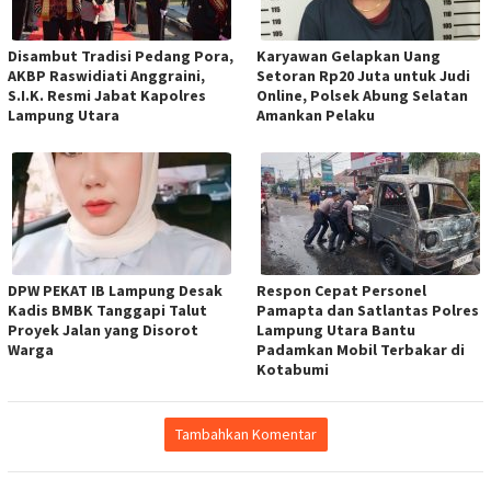
Disambut Tradisi Pedang Pora,
Karyawan Gelapkan Uang
AKBP Raswidiati Anggraini,
Setoran Rp20 Juta untuk Judi
S.I.K. Resmi Jabat Kapolres
Online, Polsek Abung Selatan
Lampung Utara
Amankan Pelaku
DPW PEKAT IB Lampung Desak
Respon Cepat Personel
Kadis BMBK Tanggapi Talut
Pamapta dan Satlantas Polres
Proyek Jalan yang Disorot
Lampung Utara Bantu
Warga
Padamkan Mobil Terbakar di
Kotabumi
Tambahkan Komentar