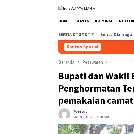
Loncat
ke
konten
HOME
BERITA
KRIMINAL
POLITI
BERITA OTOMOTIF
Berita Olahraga
Konten Spesial
Beranda
Pesawaran
Bupati dan Wakil 
Penghormatan Ter
pemakaian camat
Pemred1
Mei 26, 2026
97 Dilihat