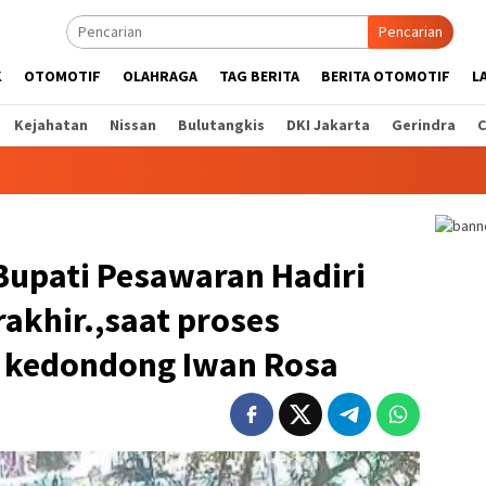
Pencarian
K
OTOMOTIF
OLAHRAGA
TAG BERITA
BERITA OTOMOTIF
L
Kejahatan
Nissan
Bulutangkis
DKI Jakarta
Gerindra
C
Bupati Pesawaran Hadiri
akhir.,saat proses
 kedondong Iwan Rosa