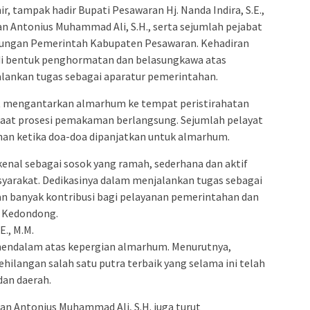
, tampak hadir Bupati Pesawaran Hj. Nanda Indira, S.E.,
n Antonius Muhammad Ali, S.H., serta sejumlah pejabat
ngkungan Pemerintah Kabupaten Pesawaran. Kehadiran
di bentuk penghormatan dan belasungkawa atas
ankan tugas sebagai aparatur pemerintahan.
ut mengantarkan almarhum ke tempat peristirahatan
 saat prosesi pemakaman berlangsung. Sejumlah pelayat
han ketika doa-doa dipanjatkan untuk almarhum.
kenal sebagai sosok yang ramah, sederhana dan aktif
rakat. Dedikasinya dalam menjalankan tugas sebagai
n banyak kontribusi bagi pelayanan pemerintahan dan
 Kedondong.
E., M.M.
mendalam atas kepergian almarhum. Menurutnya,
langan salah satu putra terbaik yang selama ini telah
dan daerah.
an Antonius Muhammad Ali, S.H. juga turut