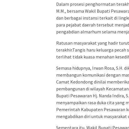
Dalam prosesi penghormatan terakhir
M.M., bersama Wakil Bupati Pesawara
dan berbagai instansi terkait di li
para pejabat daerah tersebut menja
pengabdian almarhum selama menjal
Ratusan masyarakat yang hadir tur
terakhir.Tangis haru keluarga pecah
terlihat tidak kuasa menahan kesedi
Semasa hidupnya, Irwan Rosa, S.H. di
membangun komunikasi dengan masya
Camat Kedondong dinilai memberika
pembangunan di wilayah Kecamatan
Bupati Pesawaran Hj. Nanda Indira, S.
menyampaikan rasa duka cita yang 
Pemerintah Kabupaten Pesawaran kehi
mengabdikan diri untuk masyarakat 
Sementara itu, Wakil Bupati Pesawar