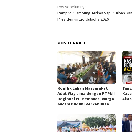
Navigasi
Pos sebelumnya
Pemprov Lampung Terima Sapi Kurban Ba
pos
Presiden untuk Iduladha 2026
POS TERKAIT
Konflik Lahan Masyarakat
Tang
Adat Way Lima dengan PTPN I
Kasu
Regional VII Memanas, Warga
Akan
Ancam Duduki Perkebunan