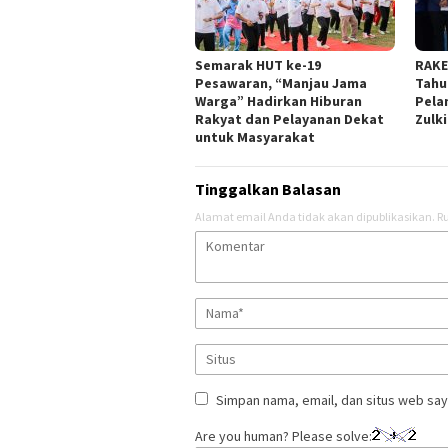
Semarak HUT ke-19
RAKE
Pesawaran, “Manjau Jama
Tahu
Warga” Hadirkan Hiburan
Pela
Rakyat dan Pelayanan Dekat
Zulki
untuk Masyarakat
Tinggalkan Balasan
Alamat email Anda tidak akan dipublikasikan.
Ru
Simpan nama, email, dan situs web say
Are you human? Please solve: