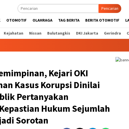
Pencarian
K
OTOMOTIF
OLAHRAGA
TAG BERITA
BERITA OTOMOTIF
L
Kejahatan
Nissan
Bulutangkis
DKI Jakarta
Gerindra
C
pemimpinan, Kejari OKI
nan Kasus Korupsi Dinilai
blik Pertanyakan
 Kepastian Hukum Sejumlah
jadi Sorotan