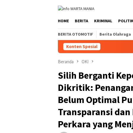
Loncat
ke
konten
HOME
BERITA
KRIMINAL
POLITI
BERITA OTOMOTIF
Berita Olahraga
Konten Spesial
Beranda
OKI
Silih Berganti Ke
Dikritik: Penanga
Belum Optimal Pu
Transparansi dan
Perkara yang Men