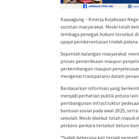
Kayuagung – Kinerja Kejaksaan Neger
sorotan masyarakat. Meski telah be
lembaga penegak hukum tersebut din
upaya pemberantasan tindak pidana k
Sejumlah kalangan masyarakat menil
proses pemeriksaan maupun penyelidi
perkembangan maupun penyelesaian
mengenai transparansi dalam penang
Berdasarkan informasi yang berkem
menjadi perhatian publik antara la
pembangunan infrastruktur pedesaan
bantuan sosial pada awal 2025, sert
sekolah. Meski disebut telah masu
perkara-perkara tersebut belum bany
“Sudah beberapa kali terjadi pergan