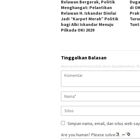
Relawan Bergerak, Politik
Duga
Menghangat: Pelantikan
di O
Relawan H. Iskandar Dinilai
Prak
Jadi “Karpet Merah” Politik
Turu
bagi Alki Iskandar Menuju
Tunt
Pilkada OKI 2029
Tinggalkan Balasan
Alamat email Anda tidak akan dipublikasikan.
Ru
Simpan nama, email, dan situs web say
Are you human? Please solve: