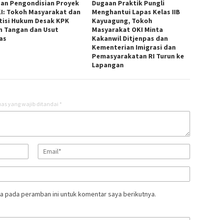
an Pengondisian Proyek
Dugaan Praktik Pungli
KI: Tokoh Masyarakat dan
Menghantui Lapas Kelas IIB
tisi Hukum Desak KPK
Kayuagung, Tokoh
n Tangan dan Usut
Masyarakat OKI Minta
as
Kakanwil Ditjenpas dan
Kementerian Imigrasi dan
Pemasyarakatan RI Turun ke
Lapangan
as yang wajib ditandai
*
a pada peramban ini untuk komentar saya berikutnya.