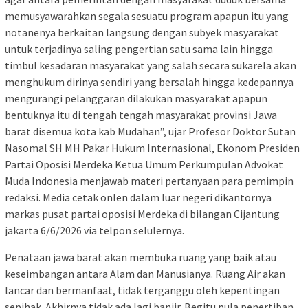
memusyawarahkan segala sesuatu program apapun itu yang
notanenya berkaitan langsung dengan subyek masyarakat
untuk terjadinya saling pengertian satu sama lain hingga
timbul kesadaran masyarakat yang salah secara sukarela akan
menghukum dirinya sendiri yang bersalah hingga kedepannya
mengurangi pelanggaran dilakukan masyarakat apapun
bentuknya itu di tengah tengah masyarakat provinsi Jawa
barat disemua kota kab Mudahan”, ujar Profesor Doktor Sutan
Nasomal SH MH Pakar Hukum Internasional, Ekonom Presiden
Partai Oposisi Merdeka Ketua Umum Perkumpulan Advokat
Muda Indonesia menjawab materi pertanyaan para pemimpin
redaksi. Media cetak onlen dalam luar negeri dikantornya
markas pusat partai oposisi Merdeka di bilangan Cijantung
jakarta 6/6/2026 via telpon selulernya.
Penataan jawa barat akan membuka ruang yang baik atau
keseimbangan antara Alam dan Manusianya. Ruang Air akan
lancar dan bermanfaat, tidak terganggu oleh kepentingan
sepihak. Akhirnya tidak ada lagi banjir. Begitu pula penertiban