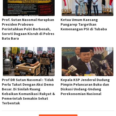
Prof. Sutan Nasomal Harapkan
Ketua Umum Kaesang
Presiden Prabowo
Pangarep Targetkan
Perintahkan Polri Berbenah,
Kemenangan PSI di Tubaba
Soroti Dugaan Kisruh di Polres
Batu Bara
Prof DR Sutan Nasomal : Tidak
Kepala KSP Jenderal Dudung
Perlu Takut Dengan Aksi Demo
Pimpin Peluncuran Buku dan
Besar. Di Sinilah Ruang
Diskusi Undang-Undang
Kebaikan Komunikasi Rakyat &
Perekonomian Nasional
Pemerintah Semakin Sehat
Terbentuk