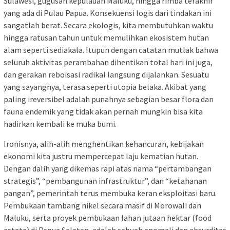
Sulawesi, gugusan kepulauan Maluku, hingga rimba terakhir
yang ada di Pulau Papua. Konsekuensi logis dari tindakan ini
sangatlah berat. Secara ekologis, kita membutuhkan waktu
hingga ratusan tahun untuk memulihkan ekosistem hutan
alam seperti sediakala. Itupun dengan catatan mutlak bahwa
seluruh aktivitas perambahan dihentikan total hari ini juga,
dan gerakan reboisasi radikal langsung dijalankan. Sesuatu
yang sayangnya, terasa seperti utopia belaka. Akibat yang
paling ireversibel adalah punahnya sebagian besar flora dan
fauna endemik yang tidak akan pernah mungkin bisa kita
hadirkan kembali ke muka bumi.
Ironisnya, alih-alih menghentikan kehancuran, kebijakan
ekonomi kita justru mempercepat laju kematian hutan.
Dengan dalih yang dikemas rapi atas nama “pertambangan
strategis”, “pembangunan infrastruktur”, dan “ketahanan
pangan”, pemerintah terus membuka keran eksploitasi baru.
Pembukaan tambang nikel secara masif di Morowali dan
Maluku, serta proyek pembukaan lahan jutaan hektar (food
estate) di Papua Selatan, adalah sebuah anomali dan absurditas