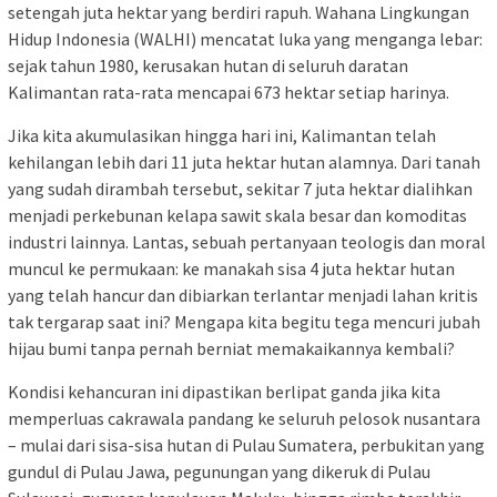
setengah juta hektar yang berdiri rapuh. Wahana Lingkungan
Hidup Indonesia (WALHI) mencatat luka yang menganga lebar:
sejak tahun 1980, kerusakan hutan di seluruh daratan
Kalimantan rata-rata mencapai 673 hektar setiap harinya.
Jika kita akumulasikan hingga hari ini, Kalimantan telah
kehilangan lebih dari 11 juta hektar hutan alamnya. Dari tanah
yang sudah dirambah tersebut, sekitar 7 juta hektar dialihkan
menjadi perkebunan kelapa sawit skala besar dan komoditas
industri lainnya. Lantas, sebuah pertanyaan teologis dan moral
muncul ke permukaan: ke manakah sisa 4 juta hektar hutan
yang telah hancur dan dibiarkan terlantar menjadi lahan kritis
tak tergarap saat ini? Mengapa kita begitu tega mencuri jubah
hijau bumi tanpa pernah berniat memakaikannya kembali?
Kondisi kehancuran ini dipastikan berlipat ganda jika kita
memperluas cakrawala pandang ke seluruh pelosok nusantara
– mulai dari sisa-sisa hutan di Pulau Sumatera, perbukitan yang
gundul di Pulau Jawa, pegunungan yang dikeruk di Pulau