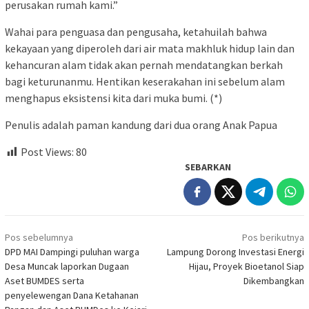
perusakan rumah kami.”
Wahai para penguasa dan pengusaha, ketahuilah bahwa
kekayaan yang diperoleh dari air mata makhluk hidup lain dan
kehancuran alam tidak akan pernah mendatangkan berkah
bagi keturunanmu. Hentikan keserakahan ini sebelum alam
menghapus eksistensi kita dari muka bumi. (*)
Penulis adalah paman kandung dari dua orang Anak Papua
Post Views:
80
SEBARKAN
Navigasi
Pos sebelumnya
Pos berikutnya
pos
DPD MAI Dampingi puluhan warga
Lampung Dorong Investasi Energi
Desa Muncak laporkan Dugaan
Hijau, Proyek Bioetanol Siap
Aset BUMDES serta
Dikembangkan
penyelewengan Dana Ketahanan