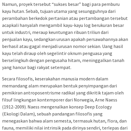
Namun, proyek tersebut “sukses besar” bagi para pemburu
kayu hutan. Sebab, tujuan utama yang sesungguhnya dari
perambahan berkedok pertanian atau pertambangan tersebut
acapkali hanyalah mengambil kayu-kayu log berukuran besar
untuk industri, meraup keuntungan ribuan triliun dari
penjualan kayu, sedangkan urusan apakah persawahannya akan
berhasil atau gagal menjadi urusan nomor sekian. Uang hasil
kayu telah diraup oleh segelintir oknum penguasa yang
berselingkuh dengan pengusaha hitam, meninggalkan tanah
yang hancur bagi rakyat setempat.
Secara filosofis, keserakahan manusia modern dalam
memandang alam merupakan bentuk penyimpangan dari
pemikiran antroposentrisme radikal yang dikritik tajam oleh
filsuf lingkungan kontemporer dari Norwegia, Arne Naess
(1912-2009). Naess mengenalkan konsep Deep Ecology
(Ekologi Dalam), sebuah pandangan filosofis yang
menegaskan bahwa alam semesta, termasuk hutan, flora, dan
fauna, memiliki nilai intrinsik pada dirinya sendiri, terlepas dari