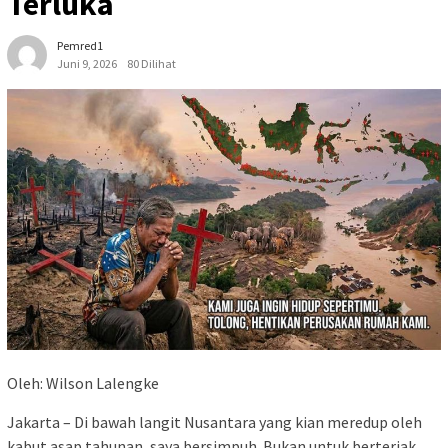
Terluka
Pemred1
Juni 9, 2026
80 Dilihat
Oleh: Wilson Lalengke
Jakarta – Di bawah langit Nusantara yang kian meredup oleh
kabut asap tahunan, saya bersimpuh. Bukan untuk berteriak