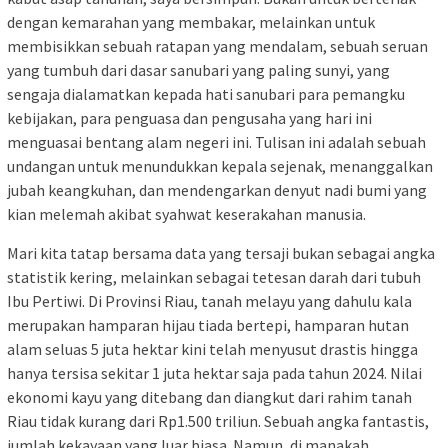
dengan kemarahan yang membakar, melainkan untuk
membisikkan sebuah ratapan yang mendalam, sebuah seruan
yang tumbuh dari dasar sanubari yang paling sunyi, yang
sengaja dialamatkan kepada hati sanubari para pemangku
kebijakan, para penguasa dan pengusaha yang hari ini
menguasai bentang alam negeri ini. Tulisan ini adalah sebuah
undangan untuk menundukkan kepala sejenak, menanggalkan
jubah keangkuhan, dan mendengarkan denyut nadi bumi yang
kian melemah akibat syahwat keserakahan manusia.
Mari kita tatap bersama data yang tersaji bukan sebagai angka
statistik kering, melainkan sebagai tetesan darah dari tubuh
Ibu Pertiwi. Di Provinsi Riau, tanah melayu yang dahulu kala
merupakan hamparan hijau tiada bertepi, hamparan hutan
alam seluas 5 juta hektar kini telah menyusut drastis hingga
hanya tersisa sekitar 1 juta hektar saja pada tahun 2024. Nilai
ekonomi kayu yang ditebang dan diangkut dari rahim tanah
Riau tidak kurang dari Rp1.500 triliun. Sebuah angka fantastis,
jumlah kekayaan yang luar biasa. Namun, di manakah