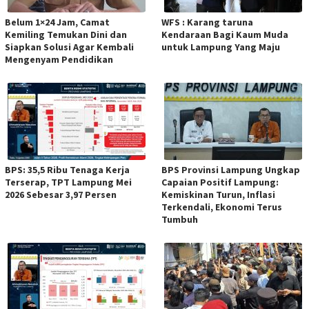
Belum 1×24 Jam, Camat
WFS : Karang taruna
Kemiling Temukan Dini dan
Kendaraan Bagi Kaum Muda
Siapkan Solusi Agar Kembali
untuk Lampung Yang Maju
Mengenyam Pendidikan
BPS: 35,5 Ribu Tenaga Kerja
BPS Provinsi Lampung Ungkap
Terserap, TPT Lampung Mei
Capaian Positif Lampung:
2026 Sebesar 3,97 Persen
Kemiskinan Turun, Inflasi
Terkendali, Ekonomi Terus
Tumbuh