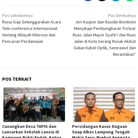
Navigasi
Pos sebelumnya
Pos berikutnya
pos
Rusia Siap Selenggarakan Acara
Jeri Kaspor dan Rasidin Bombom
Tele-conference Internasional
Menyikapi Pembongkaran Trotoar
tentang Wilayah Kherson dan
Ruas Jalan Mayor Syafe’i dan Ruas
Pencarian Perdamaian
Jalan di Kota Serang Rusak Akibat
Galian Kabel Optik, Semrawut dan
Berantakan*
POS TERKAIT
Canangkan Desa TAPIS dan
Persidangan Kasus Dugaan
Luncurkan Sekolah Lansia di
Suap Alkes Lampung Tengah
Kampung Rukti Endah, Ketua
Makin Seru: Nyebut Anggota