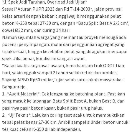
*1. Spek Jadi Taruhan, Overload Jadi Ujian*
Sesuai *Aturan PUPR 2023 dan Pd T-14-2003*, jalan provinsi
kelas arteri dengan beban tinggi wajib menggunakan pelat
beton K-350 tebal 27-30 cm, dengan *Batu Split Best A 2-3 cm*,
dowel Ø32 mm, dan curing 14 hari.
Namun sejumlah warga yang memantau proyek menduga ada
potensi penyimpangan: mulai dari penggunaan agregat yang
tidak sesuai, hingga ketebalan pelat yang diragukan mencapai
spek. Jika benar, kondisi ini sangat rawan.
“Kalau kualitasnya asal-asalan, kena hantam truk ODOL tiap
hari, yakin nggak sampai 2 tahun sudah retak dan ambles.
Sayang APBD Rp60 miliar,” ujar salah satu tokoh masyarakat
Bangunrejo.
1. *Audit Material*: Cek langsung ke batching plant. Pastikan
yang masuk ke lapangan Batu Split Best A, bukan Best B, dan
pasirnya pasir beton kasar, bukan pasir urug halus.
2. *Uji Teknis*: Lakukan coring test acak untuk membuktikan
tebal pelat benar 27-30 cm. Ambil sampel silinder beton untuk
tes kuat tekan K-350 di lab independen.