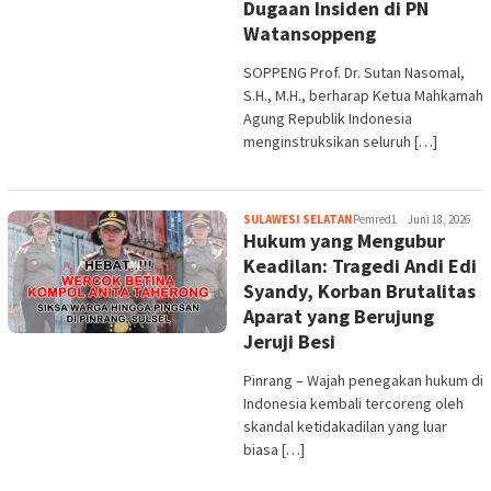
Dugaan Insiden di PN
Watansoppeng
SOPPENG Prof. Dr. Sutan Nasomal,
S.H., M.H., berharap Ketua Mahkamah
Agung Republik Indonesia
menginstruksikan seluruh […]
SULAWESI SELATAN
Pemred1
Juni 18, 2026
Hukum yang Mengubur
Keadilan: Tragedi Andi Edi
Syandy, Korban Brutalitas
Aparat yang Berujung
Jeruji Besi
Pinrang – Wajah penegakan hukum di
Indonesia kembali tercoreng oleh
skandal ketidakadilan yang luar
biasa […]