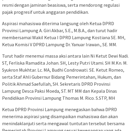
resmi dengan jaminan beasiswa, serta mendorong regulasi
pajak progresif untuk anggaran pendidikan.
Aspirasi mahasiswa diterima langsung oleh Ketua DPRD
Provinsi Lampung A. Giri Akbar, S.E., M.B.A., dan turut hadir
membersamai Wakil Ketua I DPRD Lampung Kostiana SE. MH,
Ketua Komisi V DPRD Lampung Dr. Yanuar Irawan., SE. MM.
Turut hadir menemui massa aksi antara lain Ni Ketut Dewi Nadi.
ST, Ferliska Ramadita Johan. SH, Lesty Putri Utami. SH M.Kn. M.
Syukron Mukhtar. Lc. MA, Budhi Condrowati. SE. Ketut Romeo,
serta Staf Ahli Gubernur Bidang Pemerintahan, Hukum, dan
Politik Ahmad Saefullah, SH. Sekretaris DPRD Provinsi
Lampung Desca Paksi Moeda, ST. MT MM dan Kepala Dinas
Pendidikan Provinsi Lampung Thomas M. Rico. S.STP, MH
Ketua DPRD Provinsi Lampung menegaskan bahwa DPRD
menerima aspirasi yang disampaikan mahasiswa dan akan
menindaklanjuti serta mengawal tuntutan tersebut bersama
Pemerintah Provinsi Lampung sesuai kewenangan yang ada.