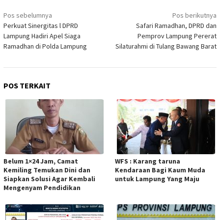
Navigasi
Pos sebelumnya
Pos berikutnya
pos
Perkuat Sinergitas l DPRD
Safari Ramadhan, DPRD dan
Lampung Hadiri Apel Siaga
Pemprov Lampung Pererat
Ramadhan di Polda Lampung
Silaturahmi di Tulang Bawang Barat
POS TERKAIT
Belum 1×24 Jam, Camat
WFS : Karang taruna
Kemiling Temukan Dini dan
Kendaraan Bagi Kaum Muda
Siapkan Solusi Agar Kembali
untuk Lampung Yang Maju
Mengenyam Pendidikan